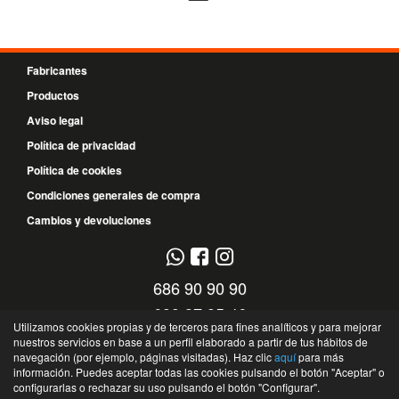
Fabricantes
Productos
Aviso legal
Política de privacidad
Política de cookies
Condiciones generales de compra
Cambios y devoluciones
686 90 90 90
699 37 95 46
Utilizamos cookies propias y de terceros para fines analíticos y para mejorar
nuestros servicios en base a un perfil elaborado a partir de tus hábitos de
C/ El Timple, 13 - 38108 - Santa Cruz de Tenerife - Santa Cruz de Tenerife -
navegación (por ejemplo, páginas visitadas). Haz clic
aquí
para más
España
información. Puedes aceptar todas las cookies pulsando el botón "Aceptar" o
©
Recambios DT
- 2026 -
Tienda online de recambios de Gira
configurarlas o rechazar su uso pulsando el botón "Configurar".