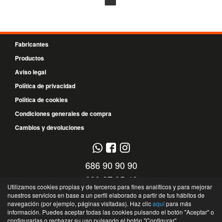
Fabricantes
Productos
Aviso legal
Política de privacidad
Política de cookies
Condiciones generales de compra
Cambios y devoluciones
686 90 90 90
699 37 95 46
Utilizamos cookies propias y de terceros para fines analíticos y para mejorar
nuestros servicios en base a un perfil elaborado a partir de tus hábitos de
C/ El Timple, 13 - 38108 - Santa Cruz de Tenerife - Santa Cruz de Tenerife -
navegación (por ejemplo, páginas visitadas). Haz clic
aquí
para más
España
información. Puedes aceptar todas las cookies pulsando el botón "Aceptar" o
©
Recambios DT
- 2026 -
Tienda online de recambios de Gira
configurarlas o rechazar su uso pulsando el botón "Configurar".