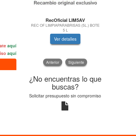
RecOficial LIM5AV
RecOf
REC OF LIMPIAPARABRISAS (5L.) BOTE
REC OF H
5 L
Ver detalles
V
rate
aquí
miso
aquí
Anterior
Siguiente
¿No encuentras lo que
buscas?
Solicitar presupuesto sin compromiso